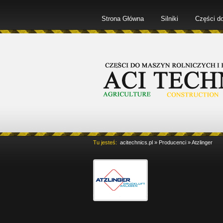
Strona Główna
Silniki
Części d
Tu jesteś:
acitechnics.pl
»
Producenci
»
Atzlinger