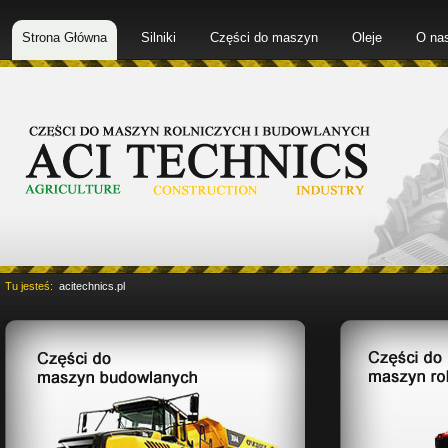
Strona Główna
Silniki
Części do maszyn
Oleje
O na
Tu jesteś:
acitechnics.pl