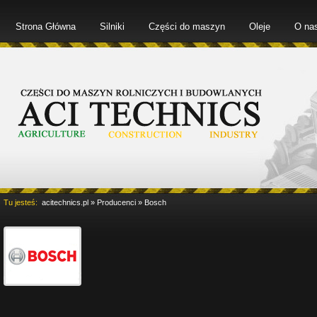
Strona Główna
Silniki
Części do maszyn
Oleje
O na
Tu jesteś:
acitechnics.pl
»
Producenci
»
Bosch