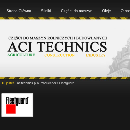
Strona Główna
Silniki
Części do maszyn
Oleje
O na
Tu jesteś:
acitechnics.pl
»
Producenci
»
Fleetguard