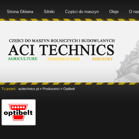
Strona Główna
Silniki
Części do maszyn
Oleje
O na
Tu jesteś:
acitechnics.pl
»
Producenci
»
Optibelt