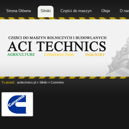
Strona Główna
Silniki
Części do maszyn
Oleje
O na
Tu jesteś:
acitechnics.pl
»
Silniki
»
Cummins