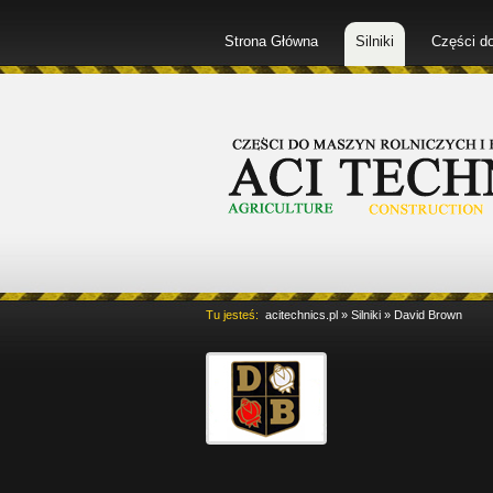
Strona Główna
Silniki
Części d
Tu jesteś:
acitechnics.pl
»
Silniki
»
David Brown