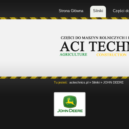
Strona Główna
Silniki
Części d
Tu jesteś:
acitechnics.pl
»
Silniki
»
JOHN DEERE