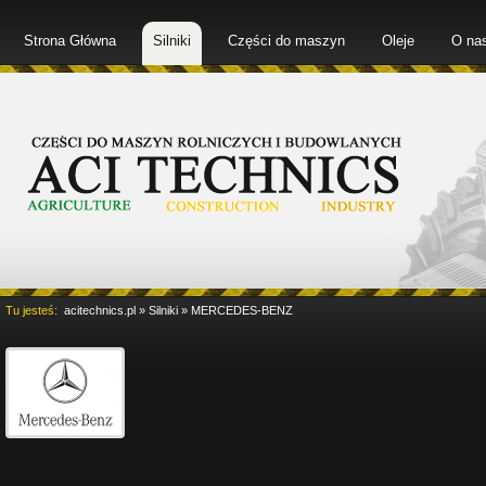
Strona Główna
Silniki
Części do maszyn
Oleje
O na
Tu jesteś:
acitechnics.pl
»
Silniki
»
MERCEDES-BENZ